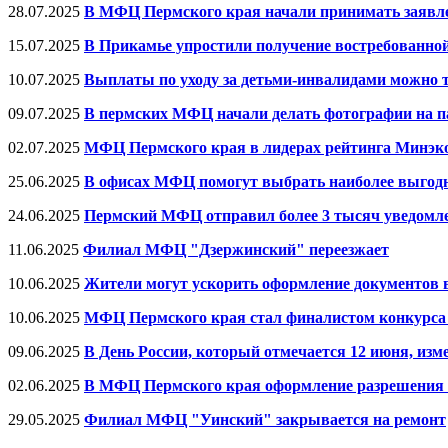
28.07.2025
В МФЦ Пермского края начали принимать заявле
15.07.2025
В Прикамье упростили получение востребованной
10.07.2025
Выплаты по уходу за детьми-инвалидами можно 
09.07.2025
В пермских МФЦ начали делать фотографии на п
02.07.2025
МФЦ Пермского края в лидерах рейтинга Минэк
25.06.2025
В офисах МФЦ помогут выбрать наиболее выгод
24.06.2025
Пермский МФЦ отправил более 3 тысяч уведомле
11.06.2025
Филиал МФЦ "Дзержинский" переезжает
10.06.2025
Жители могут ускорить оформление документов
10.06.2025
МФЦ Пермского края стал финалистом конкурса
09.06.2025
В День России, который отмечается 12 июня, из
02.06.2025
В МФЦ Пермского края оформление разрешения о
29.05.2025
Филиал МФЦ "Уинский" закрывается на ремонт