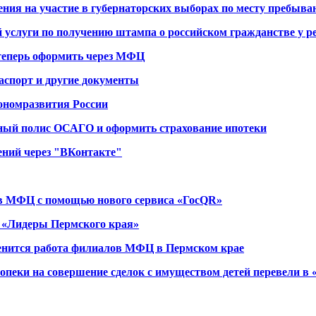
ния на участие в губернаторских выборах по месту пребыва
 услуги по получению штампа о российском гражданстве у р
теперь оформить через МФЦ
аспорт и другие документы
ономразвития России
ный полис ОСАГО и оформить страхование ипотеки
ний через "ВКонтакте"
 в МФЦ с помощью нового сервиса «ГосQR»
 «Лидеры Пермского края»
менится работа филиалов МФЦ в Пермском крае
пеки на совершение сделок с имуществом детей перевели в 