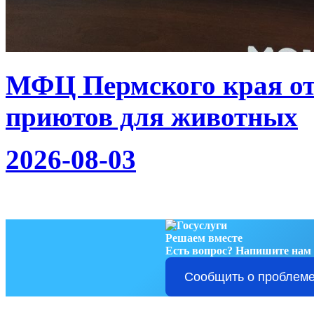
МФЦ Пермского края от
приютов для животных
2026-08-03
Решаем вместе
Есть вопрос?
Напишите нам
Сообщить о проблем