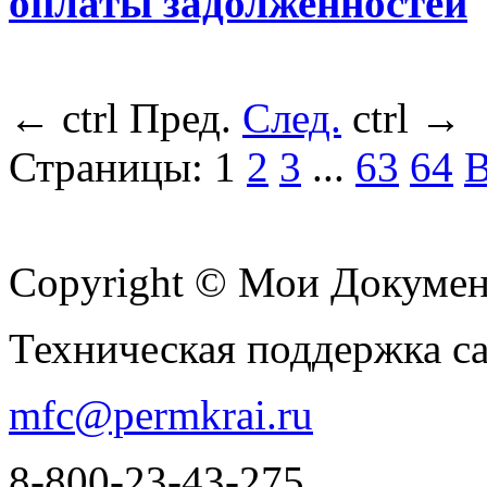
оплаты задолженностей
←
ctrl
Пред.
След.
ctrl
→
Страницы:
1
2
3
...
63
64
В
Copyright © Мои Докуме
Техническая поддержка с
mfc@permkrai.ru
8-800-23-43-275