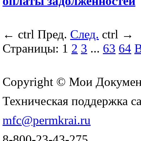
оплаты задолженностей
←
ctrl
Пред.
След.
ctrl
→
Страницы:
1
2
3
...
63
64
В
Copyright © Мои Докуме
Техническая поддержка с
mfc@permkrai.ru
8-800-23-43-275