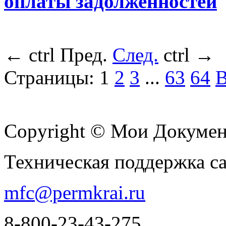
оплаты задолженностей
←
ctrl
Пред.
След.
ctrl
→
Страницы:
1
2
3
...
63
64
В
Copyright © Мои Докуме
Техническая поддержка с
mfc@permkrai.ru
8-800-23-43-275