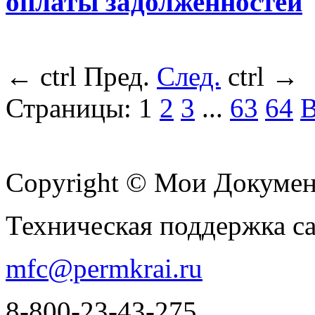
оплаты задолженностей
←
ctrl
Пред.
След.
ctrl
→
Страницы:
1
2
3
...
63
64
В
Copyright © Мои Докуме
Техническая поддержка с
mfc@permkrai.ru
8-800-23-43-275