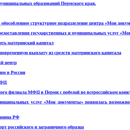
муниципальных образований Пермского края.
 обособленное структурное подразделение центра «Мои доку
предоставления государственных и муниципальных услуг «М
ить материнский капитал
новременную выплату из средств материнского капитала
й центр
им в России
МФЦ
ного филиала МФЦ в Перми с победой во всероссийском кон
униципальных услуг «Мои документы» появилась возможнос
анина РФ
рт российского и заграничного образца