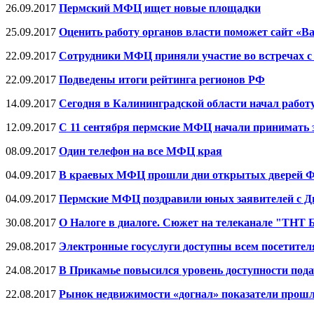
26.09.2017
Пермский МФЦ ищет новые площадки
25.09.2017
Оценить работу органов власти поможет сайт «В
22.09.2017
Сотрудники МФЦ приняли участие во встречах с
22.09.2017
Подведены итоги рейтинга регионов РФ
14.09.2017
Сегодня в Калининградской области начал работ
12.09.2017
С 11 сентября пермские МФЦ начали принимать з
08.09.2017
Один телефон на все МФЦ края
04.09.2017
В краевых МФЦ прошли дни открытых дверей Ф
04.09.2017
Пермские МФЦ поздравили юных заявителей с Дн
30.08.2017
О Налоге в диалоге. Сюжет на телеканале "ТНТ 
29.08.2017
Электронные госуслуги доступны всем посетит
24.08.2017
В Прикамье повысился уровень доступности пода
22.08.2017
Рынок недвижимости «догнал» показатели прошло