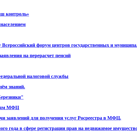
аш контроль»
 населением
у Всероссийский форум центров государственных и муниципа
аявления на перерасчет пенсий
едеральной налоговой службы
ём знаний.
Березники"
елям МФЦ
чи заявлений для получения услуг Росреестра в МФЦ.
го года в сфере регистрации прав на недвижимое имуществ