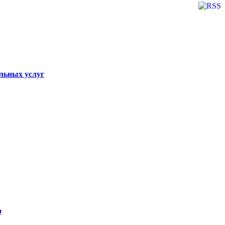
льных услуг
о