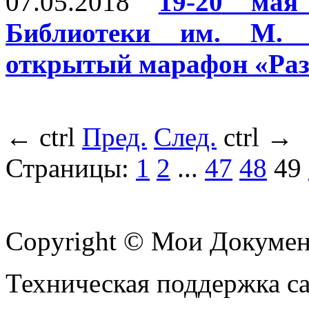
07.05.2018
19-20 мая
Библиотеки им. М. 
открытый марафон «Раз
←
ctrl
Пред.
След.
ctrl
→
Страницы:
1
2
...
47
48
49
Copyright © Мои Докуме
Техническая поддержка с