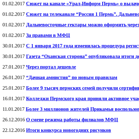
01.02.2017
Сюжет на канале «Урал-Информ Пермь» о выдач
01.02.2017
Сюжет на телеканале “Россия 1 Пермь”. Дальне
01.02.2017
Дальневосточные гектары можно оформить чер
01.02.2017
За правами в МФЦ
30.01.2017
С 1 января 2017 года изменилась процедура реги
30.01.2017
Газета “Оханская сторона” опубликовала итоги д
27.01.2017
Через портал дешевле
26.01.2017
“Дачная амнистия” по новым правилам
25.01.2017
Более 9 тысяч пермских семей получили сертифи
16.01.2017
Колледжи Пермского края приняли активное уча
11.01.2017
Более 3 миллионов жителей Прикамья воспользов
26.12.2016
О смене режима работы филиалов МФЦ
22.12.2016
Итоги конкурса новогодних рисунков