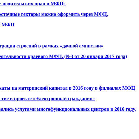
е водительских прав в МФЦ»
восточные гектары можно оформить через МФЦ.
ез МФЦ
страции строений в рамках «дачной амнистии»
еятельности краевого МФЦ. (№3 от 20 января 2017 года)
каты на материнский капитал в 2016 году в филиалах МФЦ
стие в проекте «Электронный гражданин»
ались услугами многофункциональных центров в 2016 году.