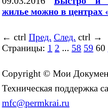
09.03.2016
Быстро и б
жилье можно в центрах
←
ctrl
Пред.
След.
ctrl
→
Страницы:
1
2
...
58
59
60
Copyright © Мои Докуме
Техническая поддержка с
mfc@permkrai.ru