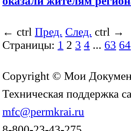
оказали жителям региона
←
ctrl
Пред.
След.
ctrl
→
Страницы:
1
2
3
4
...
63
64
Copyright © Мои Докуме
Техническая поддержка с
mfc@permkrai.ru
8-800-23-43-275