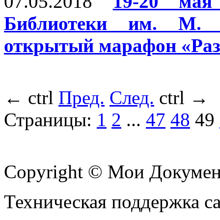
07.05.2018
19-20 мая
Библиотеки им. М. 
открытый марафон «Раз
←
ctrl
Пред.
След.
ctrl
→
Страницы:
1
2
...
47
48
49
Copyright © Мои Докуме
Техническая поддержка с