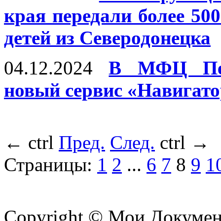
края передали более 50
детей из Северодонецка
04.12.2024
В МФЦ Пер
новый сервис «Навигато
←
ctrl
Пред.
След.
ctrl
→
Страницы:
1
2
...
6
7
8
9
1
Copyright © Мои Докуме